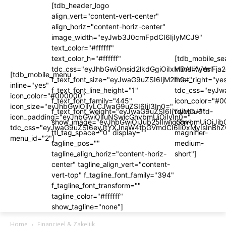
[tdb_header_logo
align_vert="content-vert-center"
align_horiz="content-horiz-center"
image_width="eyJwb3J0cmFpdCI6IjIyMCJ9"
text_color="#ffffff"
text_color_h="#ffffff"
[tdb_mobile_se
tdc_css="eyJhbGwiOnsid2lkdGgiOiIxMDAlIiwiYm
inline="yes"
[tdb_mobile_menu
f_text_font_size="eyJwaG9uZSI6IjM2In0="
float_right="ye
inline="yes"
f_text_font_line_height="1"
tdc_css="eyJ
icon_color="#000000"
f_text_font_family="445"
icon_color="#
icon_size="eyJhbGwiOjIyLCJwaG9uZSI6IjI3In0="
f_text_font_weight="eyJwaG9uZSI6IjYwMCJ9"
tdicon="td-
icon_padding="eyJhbGwiOjIuNSwicGhvbmUiOiIyIn0="
show_image="eyJhbGwiOiJub25lIiwicGhvbmUiOiJib
icon-
tdc_css="eyJwaG9uZSI6eyJtYXJnaW4tbGVmdCI6Ii0xMyIsInBhZ
ttl_tag_space="0" display=""
magnifier-
menu_id="2"]
tagline_pos=""
medium-
tagline_align_horiz="content-horiz-
short"]
center" tagline_align_vert="content-
vert-top" f_tagline_font_family="394"
f_tagline_font_transform=""
tagline_color="#ffffff"
show_tagline="none"]
Home
Financieel & Zakelijk