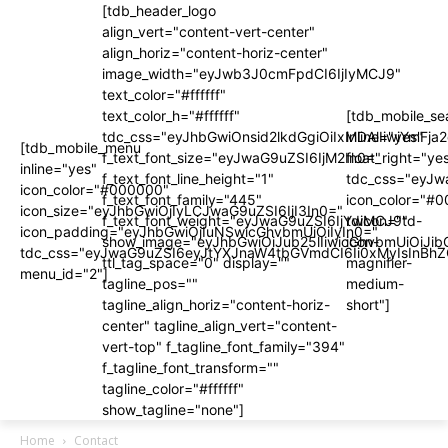
[tdb_header_logo
align_vert="content-vert-center"
align_horiz="content-horiz-center"
image_width="eyJwb3J0cmFpdCI6IjIyMCJ9"
text_color="#ffffff"
text_color_h="#ffffff"
[tdb_mobile_se
tdc_css="eyJhbGwiOnsid2lkdGgiOiIxMDAlIiwiYm
inline="yes"
[tdb_mobile_menu
f_text_font_size="eyJwaG9uZSI6IjM2In0="
float_right="ye
inline="yes"
f_text_font_line_height="1"
tdc_css="eyJ
icon_color="#000000"
f_text_font_family="445"
icon_color="#
icon_size="eyJhbGwiOjIyLCJwaG9uZSI6IjI3In0="
f_text_font_weight="eyJwaG9uZSI6IjYwMCJ9"
tdicon="td-
icon_padding="eyJhbGwiOjIuNSwicGhvbmUiOiIyIn0="
show_image="eyJhbGwiOiJub25lIiwicGhvbmUiOiJib
icon-
tdc_css="eyJwaG9uZSI6eyJtYXJnaW4tbGVmdCI6Ii0xMyIsInBhZ
ttl_tag_space="0" display=""
magnifier-
menu_id="2"]
tagline_pos=""
medium-
tagline_align_horiz="content-horiz-
short"]
center" tagline_align_vert="content-
vert-top" f_tagline_font_family="394"
f_tagline_font_transform=""
tagline_color="#ffffff"
show_tagline="none"]
Home
Contact