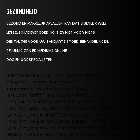
GEZONDHEID
GEZOND EN MAKKELIJK AFVALLEN, KAN DAT EIGENLIJK WEL?
LETSELSCHADEVERGOEDING IS ER NIET VOOR NIETS
DENTAL 365 VOOR UW TANDARTS SPOED BEHANDELINGEN.
GELUKKIG ZIJN ER MEDIUMS ONLINE
OOG EN OORSPECIALISTEN
[tdb_header_logo align_vert="content-vert-top"
align_horiz="content-horiz-center"
image_width="eyJwb3J0cmFpdCI6IjIyMCJ9"
text_color="#ffffff" text_color_h="#ffffff"
tdc_css="eyJhbGwiOnsicGFkZGluZy10b3AiOiI1IiwicGFkZGluZy
f_text_font_size="eyJhbGwiOiI0OCIsInBvcnRyYWl0IjoiNDIifQ=="
f_text_font_line_height="1" f_text_font_family="445"
f_text_font_weight="600" show_image="" ttl_tag_space="0"
f_text_font_spacing="eyJhbGwiOiItMSIsInBvcnRyYWl0IjoiMSJ9"
display="" tagline_pos="" tagline_align_horiz="content-horiz-