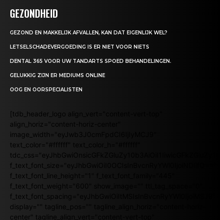
GEZONDHEID
GEZOND EN MAKKELIJK AFVALLEN, KAN DAT EIGENLIJK WEL?
LETSELSCHADEVERGOEDING IS ER NIET VOOR NIETS
DENTAL 365 VOOR UW TANDARTS SPOED BEHANDELINGEN.
GELUKKIG ZIJN ER MEDIUMS ONLINE
OOG EN OORSPECIALISTEN
[tdb_header_logo align_vert="content-vert-top"
align_horiz="content-horiz-center"
image_width="eyJwb3J0cmFpdCI6IjIyMCJ9"
text_color="#ffffff" text_color_h="#ffffff"
tdc_css="eyJhbGwiOnsicGFkZGluZy10b3AiOiI1IiwicGFkZGluZy
f_text_font_size="eyJhbGwiOiI0OCIsInBvcnRyYWl0IjoiNDIifQ=="
f_text_font_line_height="1" f_text_font_family="445"
f_text_font_weight="600" show_image="" ttl_tag_space="0"
f_text_font_spacing="eyJhbGwiOiItMSIsInBvcnRyYWl0IjoiMSJ9"
display="" tagline_pos="" tagline_align_horiz="content-horiz-
center" tagline_align_vert="content-vert-top"