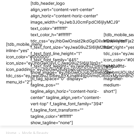
[tdb_header_logo
align_vert="content-vert-center"
align_horiz="content-horiz-center"
image_width="eyJwb3J0cmFpdCI6IjIyMCJ9"
text_color="#ffffff"
text_color_h="#ffffff"
[tdb_mobile_se
tdc_css="eyJhbGwiOnsid2lkdGgiOiIxMDAlIiwiYm
inline="yes"
[tdb_mobile_menu
f_text_font_size="eyJwaG9uZSI6IjM2In0="
float_right="ye
inline="yes"
f_text_font_line_height="1"
tdc_css="eyJ
icon_color="#000000"
f_text_font_family="445"
icon_color="#
icon_size="eyJhbGwiOjIyLCJwaG9uZSI6IjI3In0="
f_text_font_weight="eyJwaG9uZSI6IjYwMCJ9"
tdicon="td-
icon_padding="eyJhbGwiOjIuNSwicGhvbmUiOiIyIn0="
show_image="eyJhbGwiOiJub25lIiwicGhvbmUiOiJib
icon-
tdc_css="eyJwaG9uZSI6eyJtYXJnaW4tbGVmdCI6Ii0xMyIsInBhZ
ttl_tag_space="0" display=""
magnifier-
menu_id="2"]
tagline_pos=""
medium-
tagline_align_horiz="content-horiz-
short"]
center" tagline_align_vert="content-
vert-top" f_tagline_font_family="394"
f_tagline_font_transform=""
tagline_color="#ffffff"
show_tagline="none"]
Home
Mode & Beauty