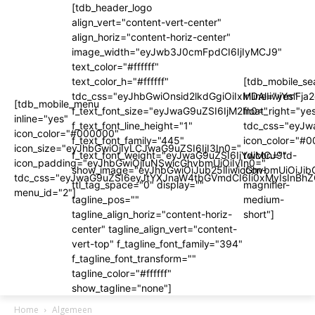
[tdb_header_logo
align_vert="content-vert-center"
align_horiz="content-horiz-center"
image_width="eyJwb3J0cmFpdCI6IjIyMCJ9"
text_color="#ffffff"
text_color_h="#ffffff"
[tdb_mobile_se
tdc_css="eyJhbGwiOnsid2lkdGgiOiIxMDAlIiwiYm
inline="yes"
[tdb_mobile_menu
f_text_font_size="eyJwaG9uZSI6IjM2In0="
float_right="ye
inline="yes"
f_text_font_line_height="1"
tdc_css="eyJ
icon_color="#000000"
f_text_font_family="445"
icon_color="#
icon_size="eyJhbGwiOjIyLCJwaG9uZSI6IjI3In0="
f_text_font_weight="eyJwaG9uZSI6IjYwMCJ9"
tdicon="td-
icon_padding="eyJhbGwiOjIuNSwicGhvbmUiOiIyIn0="
show_image="eyJhbGwiOiJub25lIiwicGhvbmUiOiJib
icon-
tdc_css="eyJwaG9uZSI6eyJtYXJnaW4tbGVmdCI6Ii0xMyIsInBhZ
ttl_tag_space="0" display=""
magnifier-
menu_id="2"]
tagline_pos=""
medium-
tagline_align_horiz="content-horiz-
short"]
center" tagline_align_vert="content-
vert-top" f_tagline_font_family="394"
f_tagline_font_transform=""
tagline_color="#ffffff"
show_tagline="none"]
Home
Algemeen