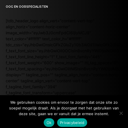
OOG EN OORSPECIALISTEN
[tdb_header_logo align_vert="content-vert-top"
align_horiz="content-horiz-center"
image_width="eyJwb3J0cmFpdCI6IjIyMCJ9"
text_color="#ffffff" text_color_h="#ffffff"
tdc_css="eyJhbGwiOnsicGFkZGluZy10b3AiOiI1IiwicGFkZGluZy
f_text_font_size="eyJhbGwiOiI0OCIsInBvcnRyYWl0IjoiNDIifQ=="
f_text_font_line_height="1" f_text_font_family="445"
f_text_font_weight="600" show_image="" ttl_tag_space="0"
f_text_font_spacing="eyJhbGwiOiItMSIsInBvcnRyYWl0IjoiMSJ9"
display="" tagline_pos="" tagline_align_horiz="content-horiz-
center" tagline_align_vert="content-vert-top"
f_tagline_font_family="394"
f_tagline_font_transform="uppercase"
f_tagline_font_size="eyJhbGwiOiIxMCIsInBvcnRyYWl0IjoiMTAifQ
We gebruiken cookies om ervoor te zorgen dat onze site zo
f_tagline_font_line_height="2.2" tagline_color="#ffffff"
soepel mogelijk draait. Als je doorgaat met het gebruiken van
f_tagline_font_spacing="eyJhbGwiOiItMC41IiwicG9ydHJhaXQiOi
deze site, gaan we er vanuit dat je ermee instemt.
inline="yes" disable_h1="yes"]
Ok
Privacybeleid