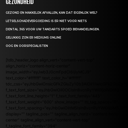
GEZONDHEID
GEZOND EN MAKKELIJK AFVALLEN, KAN DAT EIGENLIJK WEL?
LETSELSCHADEVERGOEDING IS ER NIET VOOR NIETS
DENTAL 365 VOOR UW TANDARTS SPOED BEHANDELINGEN.
GELUKKIG ZIJN ER MEDIUMS ONLINE
OOG EN OORSPECIALISTEN
[tdb_header_logo align_vert="content-vert-top"
align_horiz="content-horiz-center"
image_width="eyJwb3J0cmFpdCI6IjIyMCJ9"
text_color="#ffffff" text_color_h="#ffffff"
tdc_css="eyJhbGwiOnsicGFkZGluZy10b3AiOiI1IiwicGFkZGluZy
f_text_font_size="eyJhbGwiOiI0OCIsInBvcnRyYWl0IjoiNDIifQ=="
f_text_font_line_height="1" f_text_font_family="445"
f_text_font_weight="600" show_image="" ttl_tag_space="0"
f_text_font_spacing="eyJhbGwiOiItMSIsInBvcnRyYWl0IjoiMSJ9"
display="" tagline_pos="" tagline_align_horiz="content-horiz-
center" tagline_align_vert="content-vert-top"
f_tagline_font_family="394"