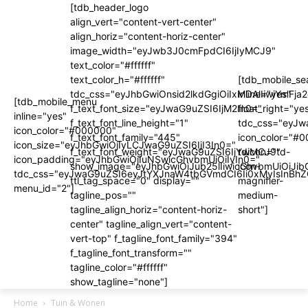
[tdb_header_logo
align_vert="content-vert-center"
align_horiz="content-horiz-center"
image_width="eyJwb3J0cmFpdCI6IjIyMCJ9"
text_color="#ffffff"
text_color_h="#ffffff"
[tdb_mobile_se
tdc_css="eyJhbGwiOnsid2lkdGgiOiIxMDAlIiwiYm
inline="yes"
[tdb_mobile_menu
f_text_font_size="eyJwaG9uZSI6IjM2In0="
float_right="ye
inline="yes"
f_text_font_line_height="1"
tdc_css="eyJ
icon_color="#000000"
f_text_font_family="445"
icon_color="#
icon_size="eyJhbGwiOjIyLCJwaG9uZSI6IjI3In0="
f_text_font_weight="eyJwaG9uZSI6IjYwMCJ9"
tdicon="td-
icon_padding="eyJhbGwiOjIuNSwicGhvbmUiOiIyIn0="
show_image="eyJhbGwiOiJub25lIiwicGhvbmUiOiJib
icon-
tdc_css="eyJwaG9uZSI6eyJtYXJnaW4tbGVmdCI6Ii0xMyIsInBhZ
ttl_tag_space="0" display=""
magnifier-
menu_id="2"]
tagline_pos=""
medium-
tagline_align_horiz="content-horiz-
short"]
center" tagline_align_vert="content-
vert-top" f_tagline_font_family="394"
f_tagline_font_transform=""
tagline_color="#ffffff"
show_tagline="none"]
Home
Tuin & Wonen